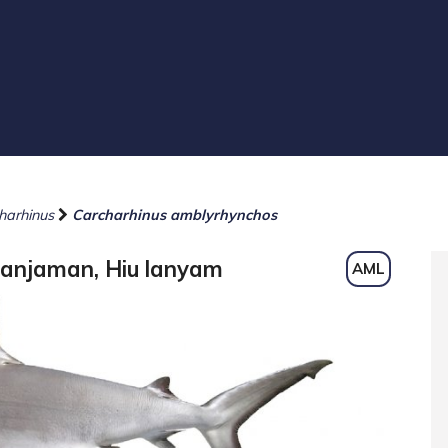
harhinus
Carcharhinus amblyrhynchos
t lanjaman, Hiu lanyam
AML