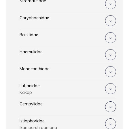
Stromateidae
Coryphaenidae
Balistidae
Haemulidae
Monacanthidae
Lutjanidae
Kakap
Gempylidae
Istiophoridae
Ikan paruh panjang