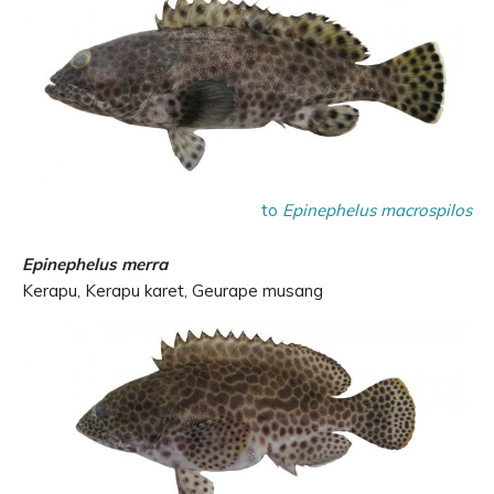
to
Epinephelus macrospilos
Epinephelus merra
Kerapu, Kerapu karet, Geurape musang