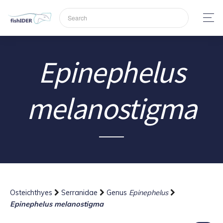
Epinephelus
melanostigma
Osteichthyes
Serranidae
Genus
Epinephelus
Epinephelus melanostigma