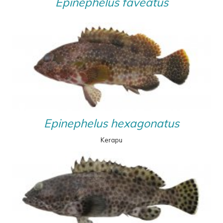
Epinephelus faveatus
Epinephelus hexagonatus
Kerapu