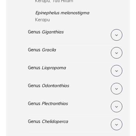
Kerapu, Tati Hitam
Epinephelus melanostigma
Kerapu
Genus
Giganthias
Genus
Gracila
Genus
Liopropoma
Genus
Odontanthias
Genus
Plectranthias
Genus
Chelidoperca