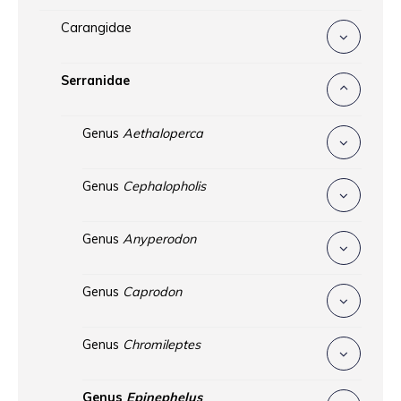
Carangidae
Serranidae
Genus
Aethaloperca
Genus
Cephalopholis
Genus
Anyperodon
Genus
Caprodon
Genus
Chromileptes
Genus
Epinephelus