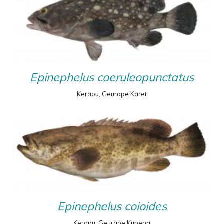
Epinephelus coeruleopunctatus
Kerapu, Geurape Karet
Epinephelus coioides
Kerapu, Geurape Kuneng