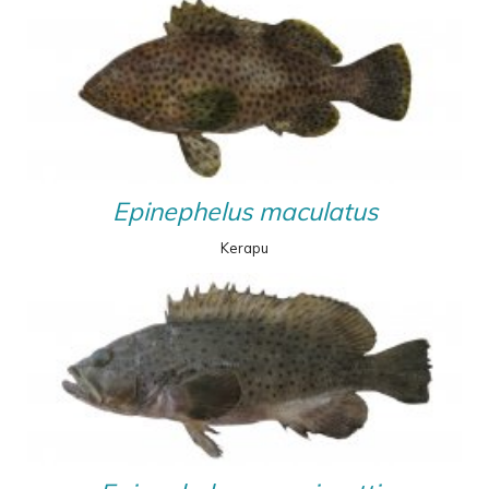
Epinephelus maculatus
Kerapu