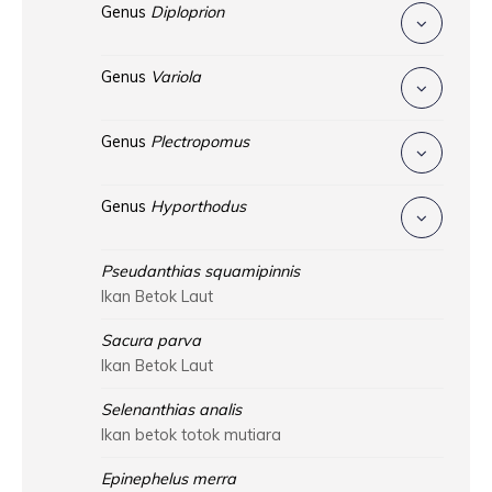
Genus
Diploprion
Genus
Variola
Genus
Plectropomus
Genus
Hyporthodus
Pseudanthias squamipinnis
Ikan Betok Laut
Sacura parva
Ikan Betok Laut
Selenanthias analis
Ikan betok totok mutiara
Epinephelus merra