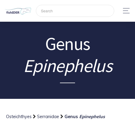
Genus
Epinephelus
Osteichthyes
Serranidae
Genus
Epinephelus