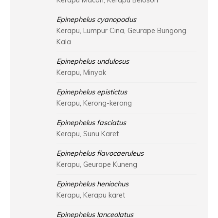
Kerapu Macan, Kerapu Belosoh
Epinephelus cyanopodus
Kerapu, Lumpur Cina, Geurape Bungong
Kala
Epinephelus undulosus
Kerapu, Minyak
Epinephelus epistictus
Kerapu, Kerong-kerong
Epinephelus fasciatus
Kerapu, Sunu Karet
Epinephelus flavocaeruleus
Kerapu, Geurape Kuneng
Epinephelus heniochus
Kerapu, Kerapu karet
Epinephelus lanceolatus