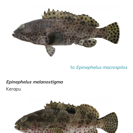
to
Epinephelus macrospilos
Epinephelus melanostigma
Kerapu