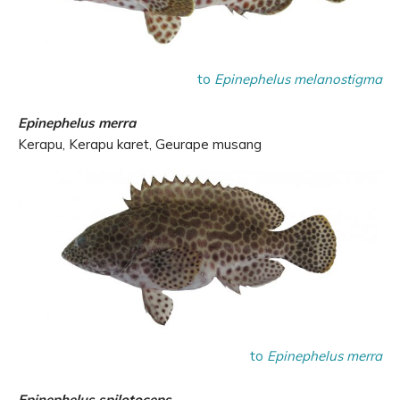
to
Epinephelus melanostigma
Epinephelus merra
Kerapu, Kerapu karet, Geurape musang
to
Epinephelus merra
Epinephelus spilotoceps