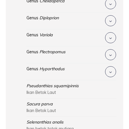
Genus
Chelidoperca
Genus
Diploprion
Genus
Variola
Genus
Plectropomus
Genus
Hyporthodus
Pseudanthias squamipinnis
Ikan Betok Laut
Sacura parva
Ikan Betok Laut
Selenanthias analis
Ikan betok totok mutiara