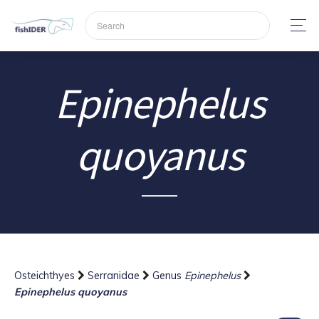
Epinephelus
quoyanus
Osteichthyes
Serranidae
Genus
Epinephelus
Epinephelus quoyanus