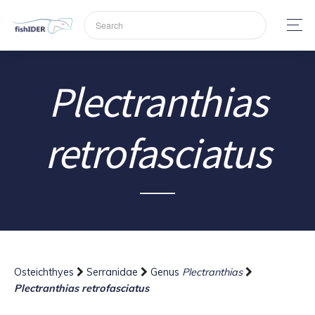
Plectranthias
retrofasciatus
Osteichthyes
Serranidae
Genus
Plectranthias
Plectranthias retrofasciatus