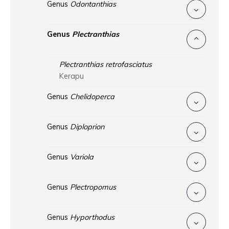
Genus
Odontanthias
Genus
Plectranthias
Plectranthias retrofasciatus
Kerapu
Genus
Chelidoperca
Genus
Diploprion
Genus
Variola
Genus
Plectropomus
Genus
Hyporthodus