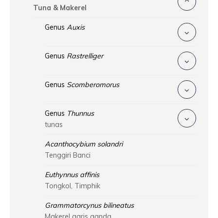
Tuna & Makerel
Genus
Auxis
Genus
Rastrelliger
Genus
Scomberomorus
Genus
Thunnus
tunas
Acanthocybium solandri
Tenggiri Banci
Euthynnus affinis
Tongkol, Timphik
Grammatorcynus bilineatus
Makerel garis ganda