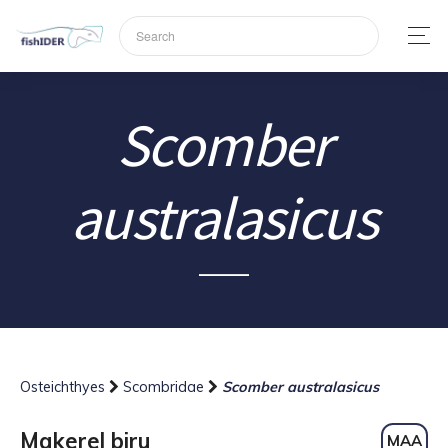
Scomber
australasicus
Osteichthyes
Scombridae
Scomber australasicus
Makerel biru
MAA