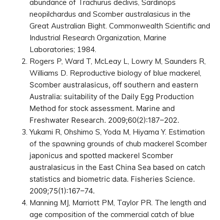
abundance of Trachurus declivis, Sardinops
neopilchardus and Scomber australasicus in the
Great Australian Bight. Commonwealth Scientific and
Industrial Research Organization, Marine
Laboratories; 1984.
Rogers P, Ward T, McLeay L, Lowry M, Saunders R,
Williams D. Reproductive biology of blue mackerel,
Scomber australasicus
, off southern and eastern
Australia: suitability of the Daily Egg Production
Method for stock assessment. Marine and
Freshwater Research. 2009;60(2):187–202.
Yukami R, Ohshimo S, Yoda M, Hiyama Y. Estimation
of the spawning grounds of chub mackerel
Scomber
japonicus
and spotted mackerel
Scomber
australasicus
in the East China Sea based on catch
statistics and biometric data. Fisheries Science.
2009;75(1):167–74.
Manning MJ, Marriott PM, Taylor PR. The length and
age composition of the commercial catch of blue