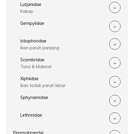
Lutjanidae
Kakap
Gempylidae
Istiophoridae
Ikan paruh panjang
Scombridae
Tuna & Makerel
Xiphiidae
Ikan todak paruh lebar
Sphyraenidae
Lethrinidae
Elasmobranchii