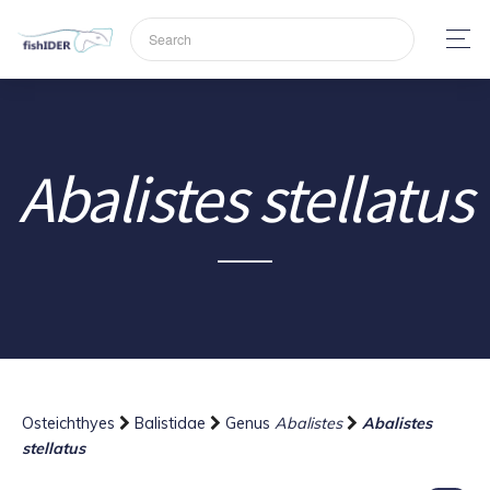
Abalistes stellatus
Osteichthyes
Balistidae
Genus
Abalistes
Abalistes
stellatus