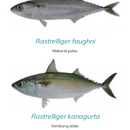
25–31 penyapu insang pada lengkungan insang
pertama; permukaan perut hati berlurik, lobus
kira-kira sama panjangnya
(Gbr. 10e)
; terdapat
gelembung renang
Thunnus alalunga
Rastrelliger faughni
Makerel pulau
Rastrelliger kanagurta
Kembung lelaki