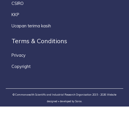
CSIRO
KKP
Ucapan terima kasih
Terms & Conditions
Privacy
Copyright
© Commonwealth Scientific and Industrial Research Organisation 2015 - 2026. Website
designed + developed by
Sarox
.