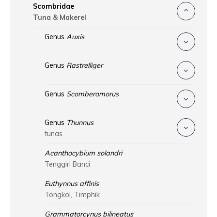
Scombridae
Tuna & Makerel
Genus
Auxis
Genus
Rastrelliger
Genus
Scomberomorus
Genus
Thunnus
tunas
Acanthocybium solandri
Tenggiri Banci
Euthynnus affinis
Tongkol, Timphik
Grammatorcynus bilineatus