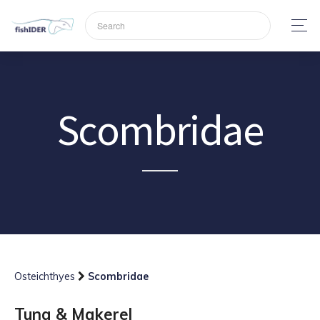
Scombridae
Osteichthyes
Scombridae
Tuna & Makerel