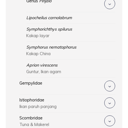
Genus
Pinjalo
Lipocheilus carnolabrum
Symphorichthys spilurus
Kakap layar
Symphorus nematophorus
Kakap China
Aprion virescens
Guntur, Ikan agam
Gempylidae
Istiophoridae
Ikan paruh panjang
Scombridae
Tuna & Makerel