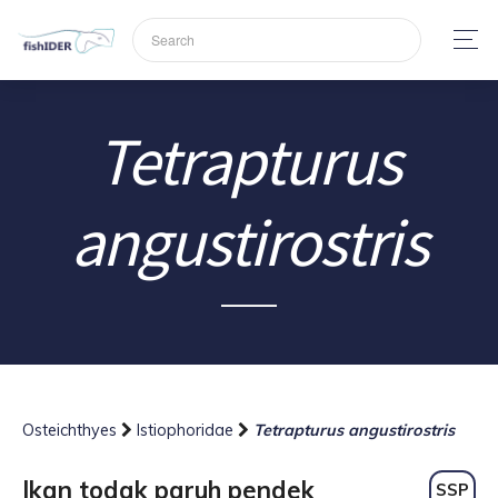
Tetrapturus
angustirostris
Osteichthyes
Istiophoridae
Tetrapturus angustirostris
Ikan todak paruh pendek
SSP