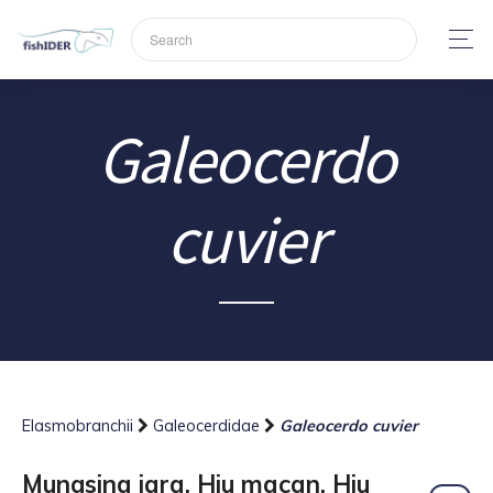
Galeocerdo
cuvier
Elasmobranchii
Galeocerdidae
Galeocerdo cuvier
Mungsing jara, Hiu macan, Hiu