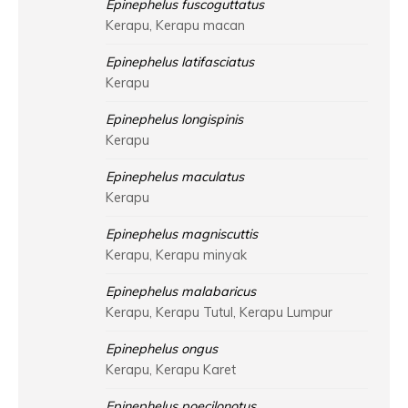
Epinephelus fuscoguttatus
Kerapu, Kerapu macan
Epinephelus latifasciatus
Kerapu
Epinephelus longispinis
Kerapu
Epinephelus maculatus
Kerapu
Epinephelus magniscuttis
Kerapu, Kerapu minyak
Epinephelus malabaricus
Kerapu, Kerapu Tutul, Kerapu Lumpur
Epinephelus ongus
Kerapu, Kerapu Karet
Epinephelus poecilonotus