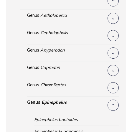
Genus
Aethaloperca
Genus
Cephalopholis
Genus
Anyperodon
Genus
Caprodon
Genus
Chromileptes
Genus
Epinephelus
Epinephelus bontoides
Epinephelus kupangensis