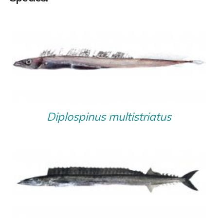
8
Rexea prometheoides
Rexea bengalensis
Nesiarchus nasutus
10
Thyrsitoides marleyi
Diplospinus multistriatus
Neoepinnula orientalis