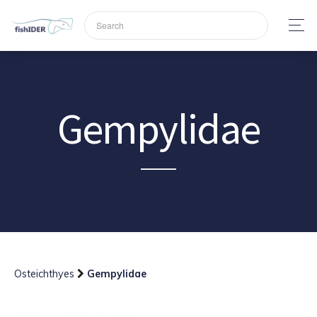
Gempylidae
Osteichthyes
Gempylidae