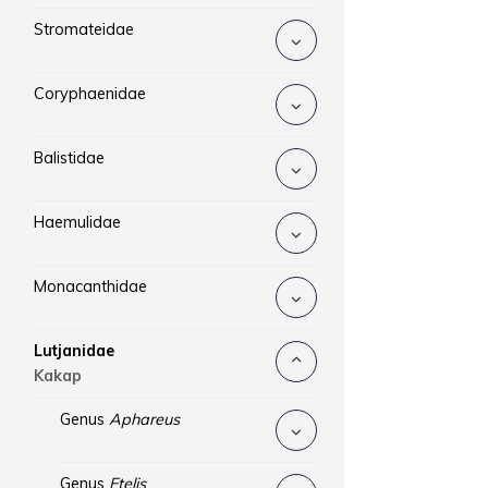
Stromateidae
Coryphaenidae
Balistidae
Haemulidae
Monacanthidae
Lutjanidae
Kakap
Genus
Aphareus
Genus
Etelis