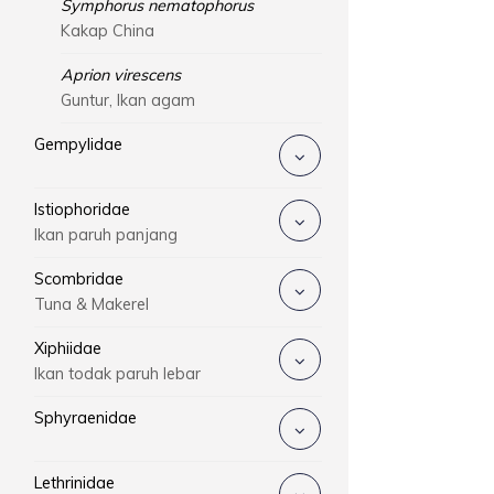
Symphorus nematophorus
Kakap China
Aprion virescens
Guntur, Ikan agam
Gempylidae
Istiophoridae
Ikan paruh panjang
Scombridae
Tuna & Makerel
Xiphiidae
Ikan todak paruh lebar
Sphyraenidae
Lethrinidae