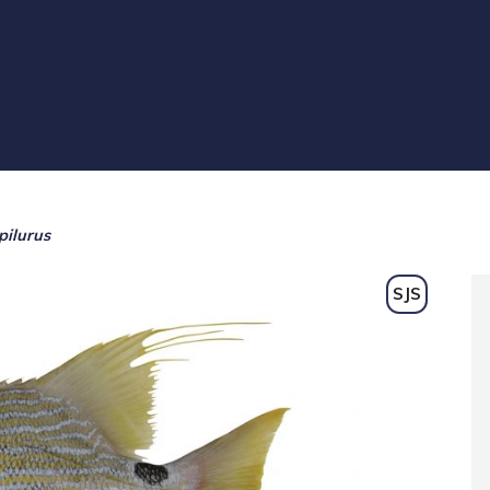
pilurus
SJS