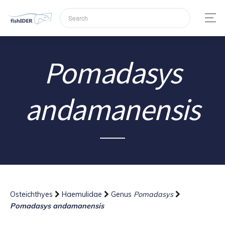
Pomadasys
andamanensis
Osteichthyes
Haemulidae
Genus
Pomadasys
Pomadasys andamanensis